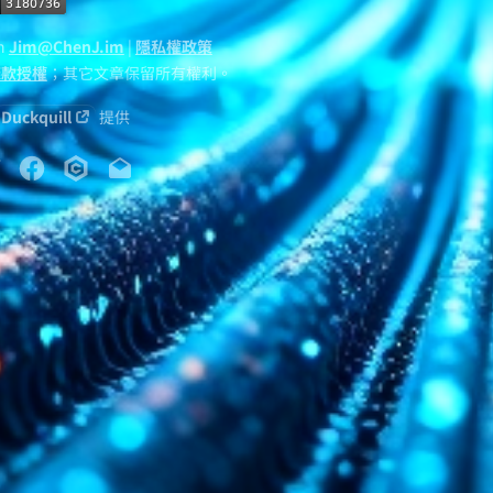
en
Jim@ChenJ.im
|
隱私權政策
此條款授權
；其它文章保留所有權利。
Duckquill
提供