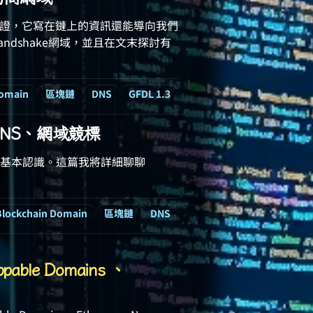
憑證，它寫在鏈上的資訊還能導向我們
dshake網域，並且在文末探討有
Domain
區塊鏈
DNS
GFDL 1.3
買HNS、網域競標
基本認識。這篇我將詳細聊聊
Blockchain Domain
區塊鏈
DNS
ble Domains 、