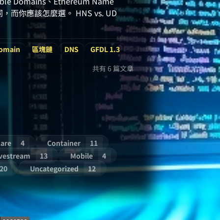
Domains、Ethereum Name
而你應該怎麼選。 HNS vs. UD
Domain
區塊鏈
DNS
GFDL 1.3
共有 6 篇文章
lare
4
Container
11
ivestream
13
Mobile
4
20
Uncategorized
12