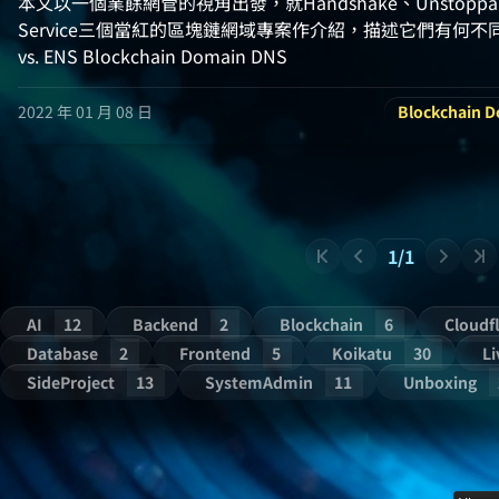
本文以一個業餘網管的視角出發，就Handshake、Unstoppable 
Service三個當紅的區塊鏈網域專案作介紹，描述它們有何不同，
vs. ENS Blockchain Domain DNS
2022 年 01 月 08 日
Blockchain 
1/1
AI
12
Backend
2
Blockchain
6
Cloudf
Database
2
Frontend
5
Koikatu
30
L
SideProject
13
SystemAdmin
11
Unboxing