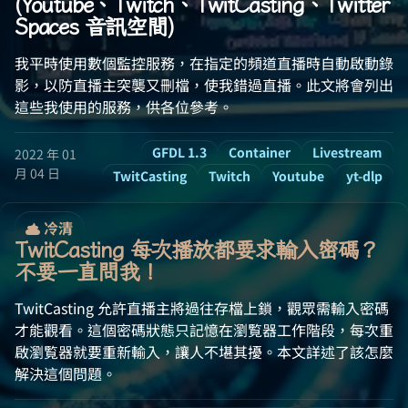
(Youtube、Twitch、TwitCasting、Twitter
Spaces 音訊空間)
我平時使用數個監控服務，在指定的頻道直播時自動啟動錄
影，以防直播主突襲又刪檔，使我錯過直播。此文將會列出
這些我使用的服務，供各位參考。
GFDL 1.3
Container
Livestream
2022 年 01
月 04 日
TwitCasting
Twitch
Youtube
yt-dlp
冷清
TwitCasting 每次播放都要求輸入密碼？
不要一直問我！
TwitCasting 允許直播主將過往存檔上鎖，觀眾需輸入密碼
才能觀看。這個密碼狀態只記憶在瀏覧器工作階段，每次重
啟瀏覧器就要重新輸入，讓人不堪其擾。本文詳述了該怎麼
解決這個問題。