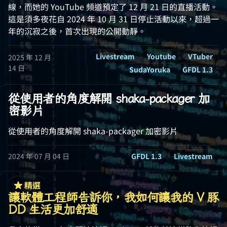
線，而她的 YouTube 頻道預定了 12 月 21 日的直播活動。
這是須多夜花自 2024 年 10 月 31 日停止活動以來，超過一
年的沉寂之後，首次出現的公開動靜。
Livestream
Youtube
VTuber
2025 年 12 月
14 日
SudaYoruka
GFDL 1.3
從使用者的角度解開 shaka-packager 加
密影片
從使用者的角度解開 shaka-packager 加密影片
2024 年 07 月 04 日
GFDL 1.3
Livestream
精選
讓軟體工程師告訴你，我如何讓我的 V 豚
DD 生活更加舒適