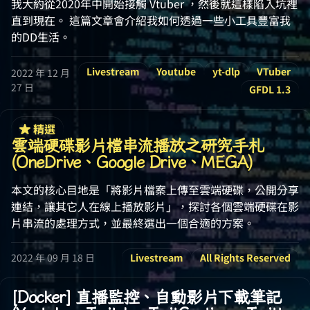
我大約從2020年中開始接觸 Vtuber ，然後就這樣陷入坑裡
直到現在。 這篇文章會介紹我如何透過一些小工具豐富我
的DD生活。
Livestream
Youtube
yt-dlp
VTuber
2022 年 12 月
27 日
GFDL 1.3
精選
雲端硬碟影片檔串流播放之研究手札
(OneDrive、Google Drive、MEGA)
本文的核心目地是「將影片檔案上傳至雲端硬碟，公開分享
連結，讓其它人在線上播放影片」，探討各個雲端硬碟在影
片串流的處理方式，並最終選出一個合適的方案。
2022 年 09 月 18 日
Livestream
All Rights Reserved
[Docker] 直播監控、自動影片下載筆記