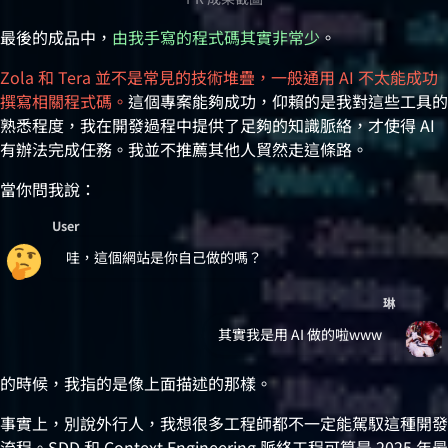
最後的成品中，
由我手寫的程式碼其實非常少
。
Zola 和 Tera 並不是常見的技術堆疊，一般通用 AI 不太能成功
撰寫相關程式碼。
這個專案能夠成功，仰賴的是我對這些工具的
熟悉程度，我在開發過程中提供了足夠的知識脈絡，才使得 AI
有辦法完成任務。我並不推薦其他人貿然走這條路。
當你問我說：
User
哇，這個網站是你自己做的嗎？
琳
其實我是用 AI 做的啦www
的時候，我指的是像上面描述的那樣。
事實上，別說外行人，我想很多工程師都不一定能駕馭這種開發
流程。SDD 和 Context Engineering 脈絡工程可算是 2025 年最