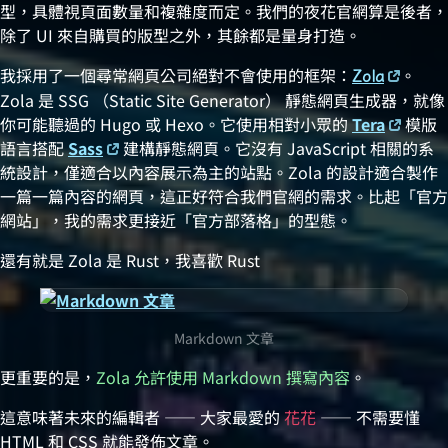
型，具體視頁面數量和複雜度而定。我們的夜花官網算是後者，
除了 UI 來自購買的版型之外，其餘都是量身打造。
我採用了一個尋常網頁公司絕對不會使用的框架：
。
Zola
Zola 是 SSG （Static Site Generator） 靜態網頁生成器，就像
你可能聽過的 Hugo 或 Hexo。它使用相對小眾的
Tera
模版
語言搭配
Sass
建構靜態網頁。它沒有 JavaScript 相關的系
統設計，僅適合以內容展示為主的站點。Zola 的設計適合製作
一篇一篇內容的網頁，這正好符合我們官網的需求。比起「官方
網站」，我的需求更接近「官方部落格」的型態。
還有就是 Zola 是 Rust，我喜歡 Rust 😆
Markdown 文章
更重要的是，
Zola 允許使用 Markdown 撰寫內容
。
這意味著未來的編輯者 —— 大家最愛的
花花
—— 不需要懂
HTML 和 CSS 就能發佈文章。