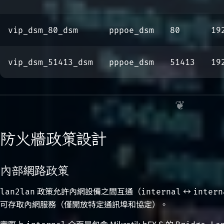
vip_dsm_80_dsm
pppoe_dsm
80
19
vip_dsm_51413_dsm
pppoe_dsm
51413
19
防火牆政策設計
內部網路政策
政策允許內網設備之間互通（
↔
lan2lan
internal
intern
可存取內網服務（僅開放特定通訊埠和協定）。
實際上
介面是包含 Mikrotik hEX S 的