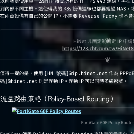
以前我是使用單一公網 IP 接受所有的 HTTPS
連線，再在 D
443
到內部不同主機。這使得我的 K8s 設備連線也都要經過 NA
在兩台設備有自己的公網 IP，不需要
也不會
Reverse Proxy
HiNet 非固定制固定 IP 申
https://123.cht.com.tw/HiNetS
值得一提的是，使用
作為 PPPo
[HN 號碼]@ip.hinet.net
則是浮動 IP。浮動 IP 可以同時多線撥號。
碼]@hinet.net
流量路由策略（Policy-Based Routing）
FortiGate 60F Policy Route
FortiGate 使用
來決定流量走向（內部 