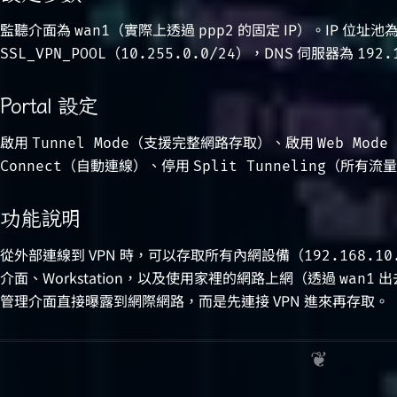
監聽介面為
（實際上透過
的固定 IP）。IP 位址池
wan1
ppp2
（
），DNS 伺服器為
SSL_VPN_POOL
10.255.0.0/24
192.
Portal 設定
啟用
（支援完整網路存取）、啟用
Tunnel Mode
Web Mode
（自動連線）、停用
（所有流量
Connect
Split Tunneling
功能說明
從外部連線到 VPN 時，可以存取所有內網設備（
192.168.10
介面、Workstation，以及使用家裡的網路上網（透過
出
wan1
管理介面直接曝露到網際網路，而是先連接 VPN 進來再存取。