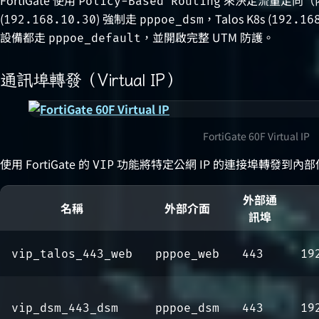
Policy-Based Routing
(
) 強制走
，Talos K8s (
192.168.10.30
pppoe_dsm
192.16
設備都走
，並開啟完整 UTM 防護。
pppoe_default
通訊埠轉發（Virtual IP）
FortiGate 60F Virtual IP
使用 FortiGate 的
功能將特定公網 IP 的連接埠轉發到內
VIP
外部通
名稱
外部介面
訊埠
vip_talos_443_web
pppoe_web
443
19
vip_dsm_443_dsm
pppoe_dsm
443
19