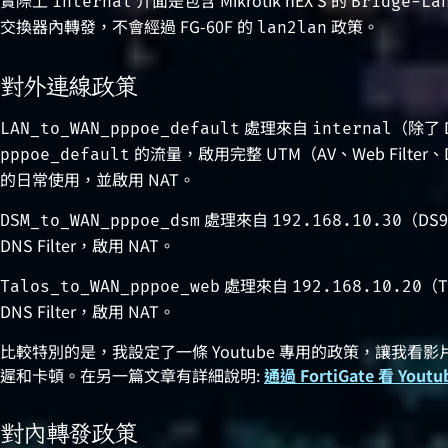
internal
Bridge-La
交換器內轉發，不會經過 FG-60F 的
政策。
lan2lan
對外連線政策
處理來自
（除了 D
LAN_to_WAN_pppoe_default
internal
的流量，啟用完整 UTM（AV、Web Filter、DNS 
pppoe_default
的日常使用，並啟用 NAT。
處理來自
（DS
DSM_to_WAN_pppoe_dsm
192.168.10.30
DNS Filter，啟用 NAT。
處理來自
（T
Talos_to_WAN_pppoe_web
192.168.10.20
DNS Filter，啟用 NAT。
比較特別的是，我設定了一條 Youtube 專用的政策，讓我看影
遲和卡頓。在另一篇文章有詳細說明:
通過 FortiGate 看 You
對內轉發政策