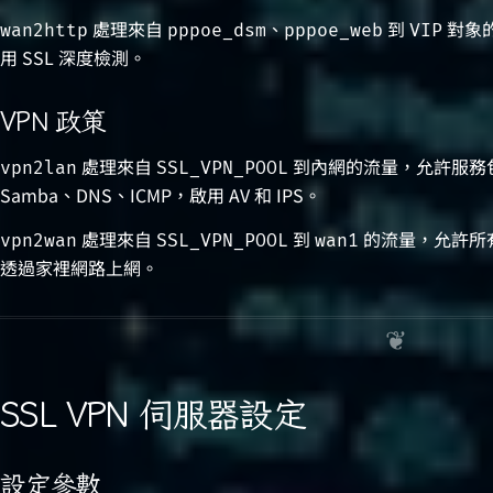
處理來自
、
到
對象的
wan2http
pppoe_dsm
pppoe_web
VIP
用 SSL 深度檢測。
VPN 政策
處理來自
到內網的流量，允許服務包括 
vpn2lan
SSL_VPN_POOL
Samba、DNS、ICMP，啟用 AV 和 IPS。
處理來自
到
的流量，允許所有
vpn2wan
SSL_VPN_POOL
wan1
透過家裡網路上網。
SSL VPN 伺服器設定
設定參數