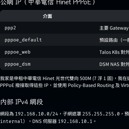
公網 IP（中華電信 Hinet PPPoE）
介面
主要 Gateway
ppp2
預設路由（一
pppoe_default
Talos K8s 
pppoe_web
DSM NAS 
pppoe_dsm
我家是申租中華電信 Hinet 光世代雙向 500M (7 浮 1 固)，我在
PPPoE 撥接取得這些 IP，並使用 Policy-Based Routing 及
內部 IPv4 網段
網段為
，子網遮罩
，
192.168.10.0/24
255.255.255.0
），DNS 伺服器
。
internal
192.168.10.1