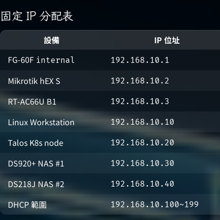
固定 IP 分配表
設備
IP 位址
FG-60F
internal
192.168.10.1
Mikrotik hEX S
192.168.10.2
RT-AC66U B1
192.168.10.3
Linux Workstation
192.168.10.10
Talos K8s node
192.168.10.20
DS920+ NAS #1
192.168.10.30
DS218J NAS #2
192.168.10.40
DHCP 範圍
192.168.10.100~199