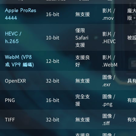
影片 /
龐
Apple ProRes
16-bit
無支援
.mov
版
4444
僅限
影片 /
HEVC /
10-bit
Safari
被設
.HEVC
h.265
支援
支援良
影片 /
WebM (VP8
12-bit
好
.WebM
或 VP9 編碼)
圖像 /
OpenEXR
32-bit
無支援
具有
.exr
完全支
圖像 /
PNG
16-bit
有
援
.png
圖像 /
TIFF
32-bit
無支援
有
.tiff
支援良
圖像 /