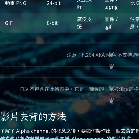
動畫 PNG
24-bit
比 
好
.apng
廣泛支
圖像 /
注意
GIF
8-bit
援
.gif
層
注意：h.264 AKA MP4 不支持
FLV 不包含在此列表中。它是一種舊的、已被淘汰的
影片去背的方法
了解了 Alpha channel 的概念之後，要如何製作出一個去背
體或影片製作軟體匯出一個支援 Alpha channel 的影片格式。