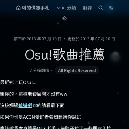
琳的備忘手札
分類
封存
發布於 2013 年 07 月 10 日
•
更新於 2013 年 07 月 10 日
Osu!歌曲推薦
2 分鐘閱讀
•
All Rights Reserved
最近迷上玩Osu!...
騙你的，這種老套展開才沒有ww
沒接觸過
這遊戲
的請看最下面
如果你也是ACGN愛好者強烈建議你試試
應該說我本身算是Osu!老手，前陣子拉了一些朋友入坑