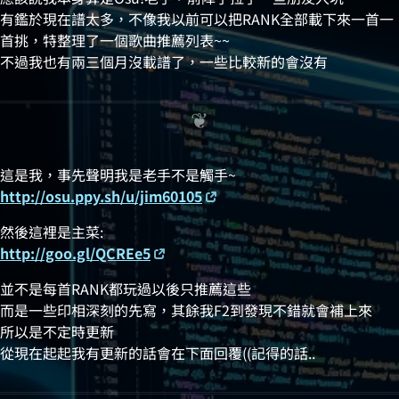
有鑑於現在譜太多，不像我以前可以把RANK全部載下來一首一
首挑，特整理了一個歌曲推薦列表~~
不過我也有兩三個月沒載譜了，一些比較新的會沒有
這是我，事先聲明我是老手不是觸手~
http://osu.ppy.sh/u/jim60105
然後這裡是主菜:
http://goo.gl/QCREe5
並不是每首RANK都玩過以後只推薦這些
而是一些印相深刻的先寫，其餘我F2到發現不錯就會補上來
所以是不定時更新
從現在起起我有更新的話會在下面回覆((記得的話..