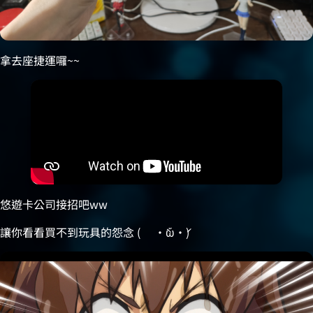
拿去座捷運囉~~
悠遊卡公司接招吧ww
讓你看看買不到玩具的怨念 (☄・̀ὤ・́)☄