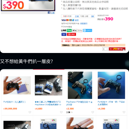
又不想給黃牛們扒一層皮?