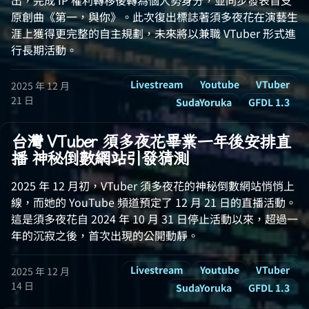
出，完成 IP 權利轉移後轉為個人勢身分，並同步發表首支
原創曲《第一，與你》。此次復出標誌著須多夜花在演藝生
涯上獲得更完整的自主規劃，未來將以兼職 VTuber 形式進
行長期活動。
Livestream
Youtube
VTuber
2025 年 12 月
21 日
SudaYoruka
GFDL 1.3
台灣 VTuber 須多夜花畢業一年後安排直
播 神秘倒數網站引發猜測
2025 年 12 月初，VTuber 須多夜花的神秘倒數網站悄悄上
線，而她的 YouTube 頻道預定了 12 月 21 日的直播活動。
這是須多夜花自 2024 年 10 月 31 日停止活動以來，超過一
年的沉寂之後，首次出現的公開動靜。
Livestream
Youtube
VTuber
2025 年 12 月
14 日
SudaYoruka
GFDL 1.3