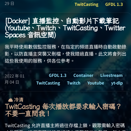
29 日
TwitCasting
GFDL 1.3
[Docker] 直播監控、自動影片下載筆記
(Youtube、Twitch、TwitCasting、Twitter
Spaces 音訊空間)
我平時使用數個監控服務，在指定的頻道直播時自動啟動錄
影，以防直播主突襲又刪檔，使我錯過直播。此文將會列出
這些我使用的服務，供各位參考。
GFDL 1.3
Container
Livestream
2022 年 01
月 04 日
TwitCasting
Twitch
Youtube
yt-dlp
冷清
TwitCasting 每次播放都要求輸入密碼？
不要一直問我！
TwitCasting 允許直播主將過往存檔上鎖，觀眾需輸入密碼