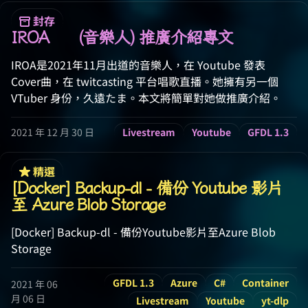
封存
IROA 🧸 (音樂人) 推廣介紹專文
IROA是2021年11月出道的音樂人，在 Youtube 發表
Cover曲，在 twitcasting 平台唱歌直播。她擁有另一個
VTuber 身份，久遠たま。本文將簡單對她做推廣介紹。
2021 年 12 月 30 日
Livestream
Youtube
GFDL 1.3
精選
[Docker] Backup-dl - 備份 Youtube 影片
至 Azure Blob Storage
[Docker] Backup-dl - 備份Youtube影片至Azure Blob
Storage
GFDL 1.3
Azure
C#
Container
2021 年 06
月 06 日
Livestream
Youtube
yt-dlp