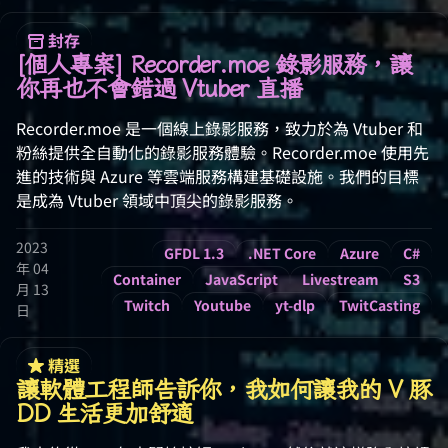
封存
[個人專案] Recorder.moe 錄影服務，讓
你再也不會錯過 Vtuber 直播
Recorder.moe 是一個線上錄影服務，致力於為 Vtuber 和
粉絲提供全自動化的錄影服務體驗。Recorder.moe 使用先
進的技術與 Azure 等雲端服務構建基礎設施。我們的目標
是成為 Vtuber 領域中頂尖的錄影服務。
2023
GFDL 1.3
.NET Core
Azure
C#
年 04
Container
JavaScript
Livestream
S3
月 13
Twitch
Youtube
yt-dlp
TwitCasting
日
精選
讓軟體工程師告訴你，我如何讓我的 V 豚
DD 生活更加舒適